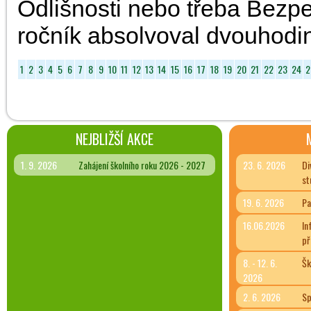
Odlišnosti nebo třeba Bezpe
ročník absolvoval dvouhod
1
2
3
4
5
6
7
8
9
10
11
12
13
14
15
16
17
18
19
20
21
22
23
24
2
NEJBLIŽŠÍ AKCE
1. 9. 2026
Zahájení školního roku 2026 - 2027
23. 6. 2026
Di
st
19. 6. 2026
Pa
16.06.2026
In
př
8. - 12. 6.
Šk
2026
2. 6. 2026
Sp