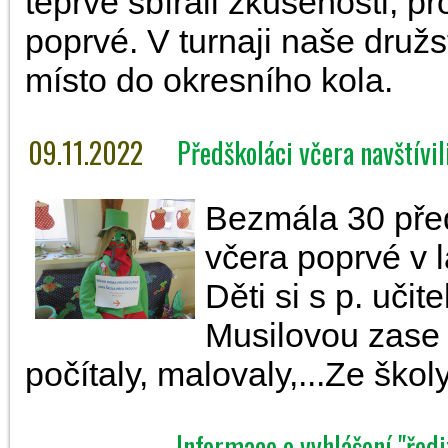
teprve sbírali zkušenosti, p
poprvé. V turnaji naše druž
místo do okresního kola.
09.11.2022
Předškoláci včera navštívili
Bezmála 30 před
včera poprvé v l
Děti si s p. uči
Musilovou zase z
počítaly, malovaly,...Ze škol
Informace o vyhlášení "ředi