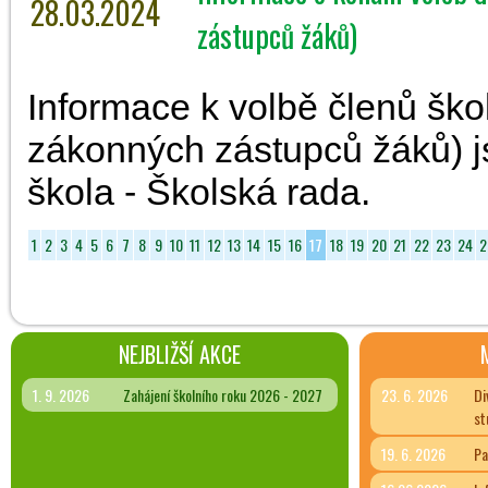
28.03.2024
zástupců žáků)
Informace k volbě členů ško
zákonných zástupců žáků) j
škola - Školská rada.
1
2
3
4
5
6
7
8
9
10
11
12
13
14
15
16
17
18
19
20
21
22
23
24
2
NEJBLIŽŠÍ AKCE
1. 9. 2026
Zahájení školního roku 2026 - 2027
23. 6. 2026
Di
st
19. 6. 2026
Pa