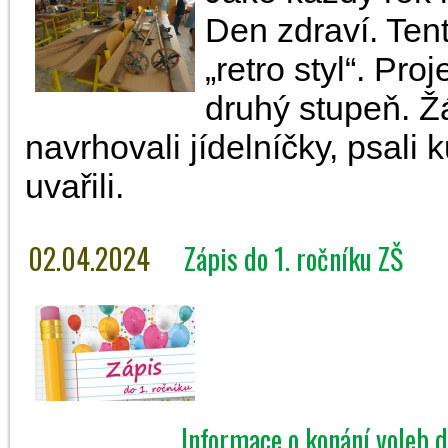
Den zdraví. Ten
„retro styl“. Pro
druhý stupeň. Žá
navrhovali jídelníčky, psali
uvařili.
02.04.2024
Zápis do 1. ročníku ZŠ
Informace o konání voleb d