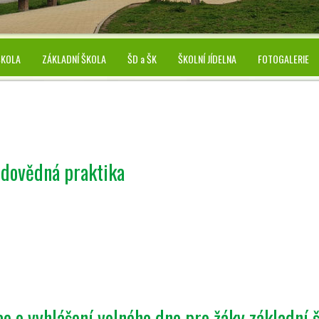
ŠKOLA
ZÁKLADNÍ ŠKOLA
ŠD a ŠK
ŠKOLNÍ JÍDELNA
FOTOGALERIE
odovědná praktika
e o vyhlášení volného dne pro žáky základní 