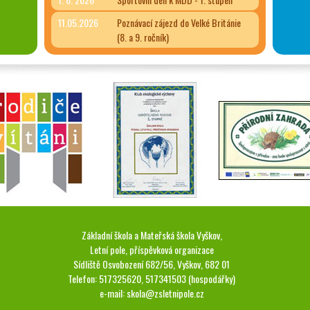
11.05.2026
Poznávací zájezd do Velké Británie
(8. a 9. ročník)
Základní škola a Mateřská škola Vyškov,
Letní pole, příspěvková organizace
Sídliště Osvobození 682/56, Vyškov, 682 01
Telefon: 517325620, 517341503 (hospodářky)
e-mail:
skola@zsletnipole.cz