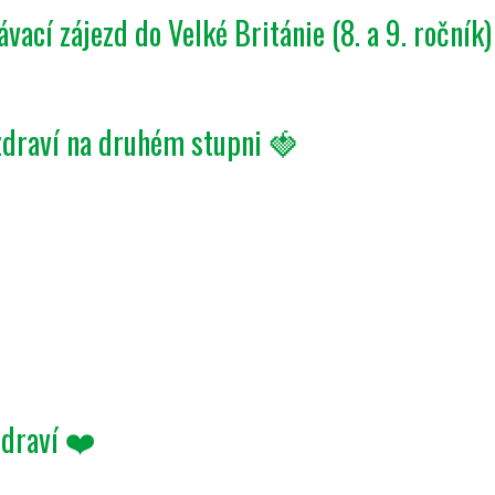
vací zájezd do Velké Británie (8. a 9. ročník)
zdraví na druhém stupni 🍓
draví ❤️