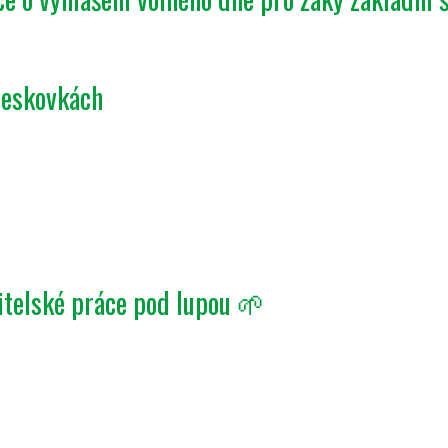
deskovkách
itelské práce pod lupou 🌱