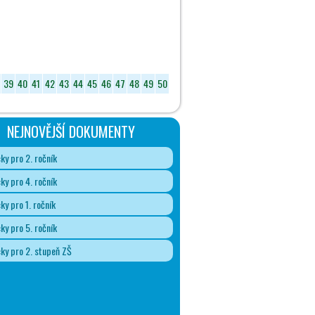
39
40
41
42
43
44
45
46
47
48
49
50
NEJNOVĚJŠÍ DOKUMENTY
y pro 2. ročník
y pro 4. ročník
y pro 1. ročník
y pro 5. ročník
y pro 2. stupeň ZŠ