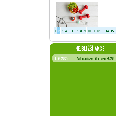
1
2
3
4
5
6
7
8
9
10
11
12
13
14
15
NEJBLIŽŠÍ AKCE
1. 9. 2026
Zahájení školního roku 2026 