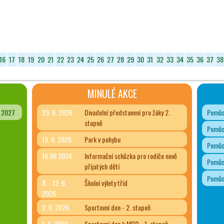
16
17
18
19
20
21
22
23
24
25
26
27
28
29
30
31
32
33
34
35
36
37
38
MINULÉ AKCE
- 2027
23. 6. 2026
Divadelní představení pro žáky 2.
Pomůck
stupně
Pomůck
19. 6. 2026
Park v pohybu
Pomůck
16.06.2026
Informační schůzka pro rodiče nově
Pomůck
přijatých dětí
Pomůck
8. - 12. 6.
Školní výlety tříd
2026
2. 6. 2026
Sportovní den - 2. stupeň
1. 6. 2026
Sportovní den k MDD - 1. stupeň