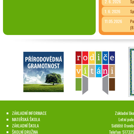
2. 6. 2026
Sp
1. 6. 2026
Sp
11.05.2026
Po
(8
ZÁKLADNÍ INFORMACE
Základní ško
MATEŘSKÁ ŠKOLA
Letní pol
ZÁKLADNÍ ŠKOLA
Sídliště Osvob
ŠKOLNÍ DRUŽINA
Telefon: 51732