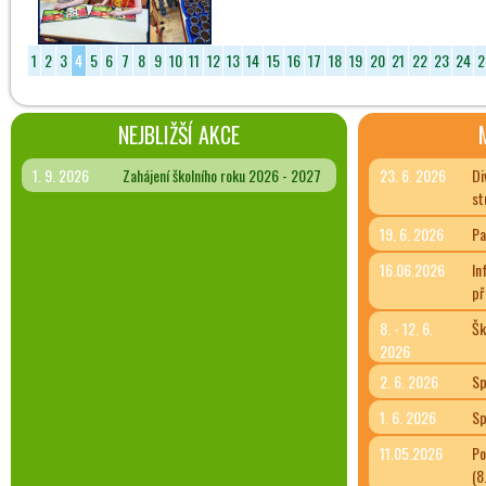
1
2
3
4
5
6
7
8
9
10
11
12
13
14
15
16
17
18
19
20
21
22
23
24
2
NEJBLIŽŠÍ AKCE
1. 9. 2026
Zahájení školního roku 2026 - 2027
23. 6. 2026
Di
st
19. 6. 2026
Pa
16.06.2026
In
př
8. - 12. 6.
Šk
2026
2. 6. 2026
Sp
1. 6. 2026
Sp
11.05.2026
Po
(8