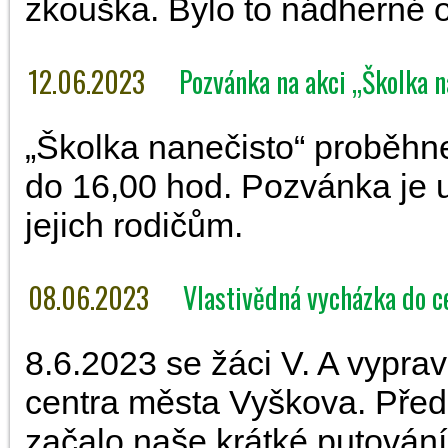
zkouška. Bylo to nádherné 
12.06.2023
Pozvánka na akci „Školka n
„Školka nanečisto“ proběhne
do 16,00 hod. Pozvánka je 
jejich rodičům.
08.06.2023
Vlastivědná vycházka do c
8.6.2023 se žáci V. A vyprav
centra města Vyškova. Před
začalo naše krátké putován