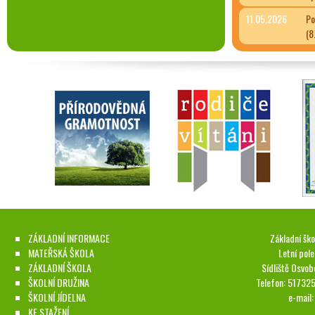
11.05.2026
Po
(8
ZÁKLADNÍ INFORMACE
Základní ško
MATEŘSKÁ ŠKOLA
Letní pol
ZÁKLADNÍ ŠKOLA
Sídliště Osvob
ŠKOLNÍ DRUŽINA
Telefon: 51732
ŠKOLNÍ JÍDELNA
e-mail
KE STAŽENÍ