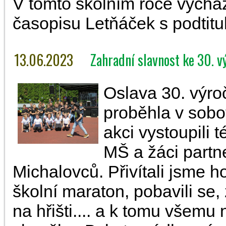
V tomto školním roce vycház
časopisu Letňáček s podtit
13.06.2023
Zahradní slavnost ke 30. vý
Oslava 30. výro
proběhla v sobo
akci vystoupili t
MŠ a žáci partn
Michalovců. Přivítali jsme 
školní maraton, pobavili se, 
na hřišti.... a k tomu všem