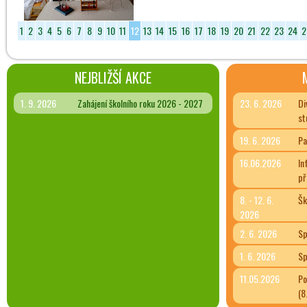
1
2
3
4
5
6
7
8
9
10
11
12
13
14
15
16
17
18
19
20
21
22
23
24
2
NEJBLIŽŠÍ AKCE
1. 9. 2026
Zahájení školního roku 2026 - 2027
23. 6. 2026
Di
st
19. 6. 2026
Pa
16.06.2026
In
př
8. - 12. 6.
Šk
2026
2. 6. 2026
Sp
1. 6. 2026
Sp
11.05.2026
Po
(8