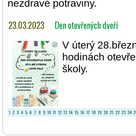
nezdravé potraviny.
23.03.2023
Den otevřených dveří
V úterý 28.břez
hodinách otevřen
školy.
1
2
3
4
5
6
7
8
9
10
11
12
13
14
15
16
17
18
19
20
21
22
23
24
2