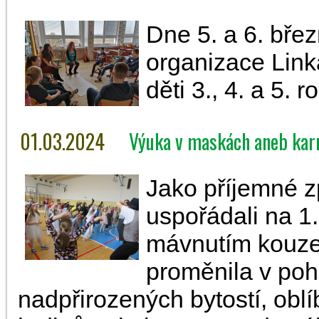
Dne 5. a 6. břez
organizace Link
děti 3., 4. a 5. r
01.03.2024
Výuka v maskách aneb karn
Jako příjemné z
uspořádali na 1
mávnutím kouze
proměnila v poh
nadpřirozených bytostí, obl