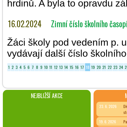
hrdinů. A byla to opravdu zá
16.02.2024
Zimní číslo školního časop
Žáci školy pod vedením p. u
vydávají další číslo školní
1
2
3
4
5
6
7
8
9
10
11
12
13
14
15
16
17
18
19
20
21
22
23
24
2
NEJBLIŽŠÍ AKCE
23. 6. 2026
Di
st
19. 6. 2026
Pa